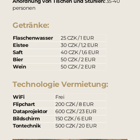
Anordnung von Tischen und Stühlen:
35-40
personen
Getränke:
Flaschenwasser
25 CZK / 1 EUR
Eistee
30 CZK / 1,2 EUR
Saft
40 CZK / 1,6 EUR
Bier
50 CZK / 2 EUR
Wein
50 CZK / 2 EUR
Technologie Vermietung:
WiFi
Frei
Flipchart
200 CZK / 8 EUR
Dataprojektor
600 CZK / 23 EUR
Bildschirm
150 CZK / 6 EUR
Tontechnik
500 CZK / 20 EUR