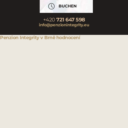
BUCHEN
+420
721 647 598
info@penzionintegrity.eu
Penzion Integrity
v Brně
hodnocení