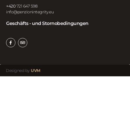
+420
721 647 598
info@penzionintegrity.eu
Geschäfts - und Stornobedingungen
Designed by
UVM